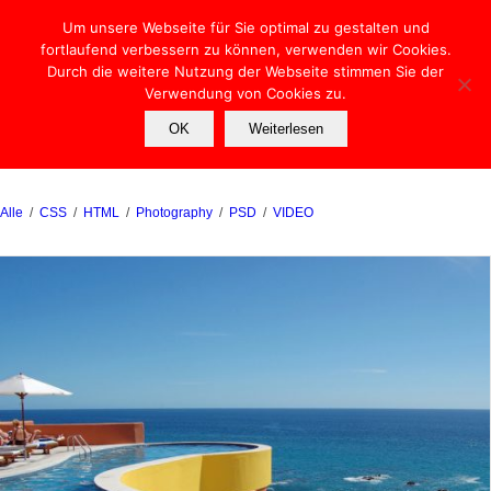
Um unsere Webseite für Sie optimal zu gestalten und
fortlaufend verbessern zu können, verwenden wir Cookies.
Durch die weitere Nutzung der Webseite stimmen Sie der
Verwendung von Cookies zu.
Portfolio Shortcode
OK
Weiterlesen
Du bist hier:
Startseite
/
Shortcodes
/
Portfolio Shortcode
Alle
/
CSS
/
HTML
/
Photography
/
PSD
/
VIDEO