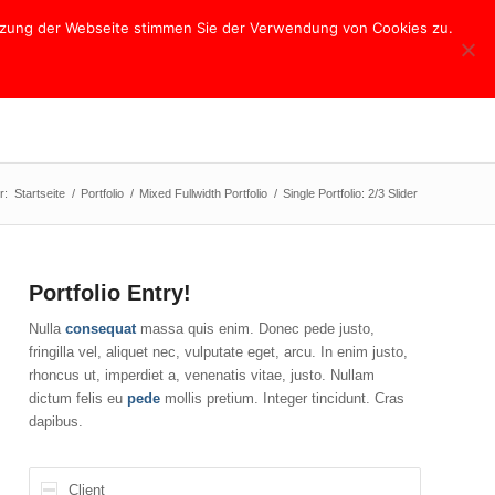
utzung der Webseite stimmen Sie der Verwendung von Cookies zu.
Naturstein
Ornamente
Grabmale
Kontakt
r:
Startseite
/
Portfolio
/
Mixed Fullwidth Portfolio
/
Single Portfolio: 2/3 Slider
Portfolio Entry!
Nulla
consequat
massa quis enim. Donec pede justo,
fringilla vel, aliquet nec, vulputate eget, arcu. In enim justo,
rhoncus ut, imperdiet a, venenatis vitae, justo. Nullam
dictum felis eu
pede
mollis pretium. Integer tincidunt. Cras
dapibus.
Client