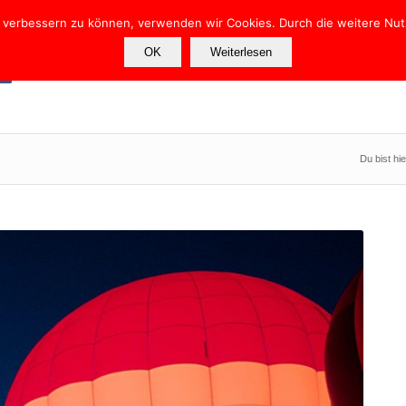
nd verbessern zu können, verwenden wir Cookies. Durch die weitere N
OK
Weiterlesen
e
Über uns
Rundgang
Treppen
Fliesen
Verlegearten
Du bist hie