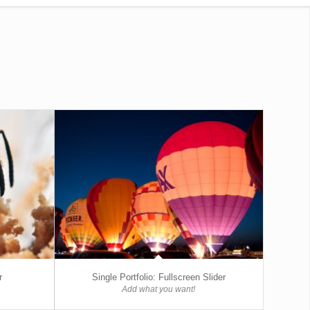
r
Single Portfolio: Fullscreen Slider
Add what you want!