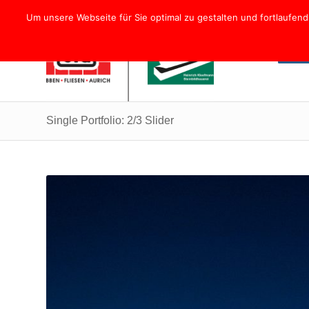
Um unsere Webseite für Sie optimal zu gestalten und fortlaufe
Hom
Single Portfolio: 2/3 Slider