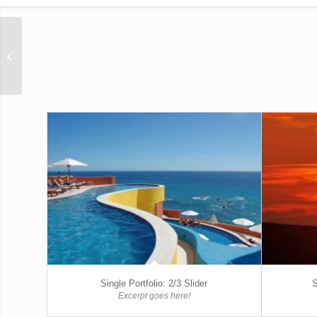
Single Portfolio: 2/3
Gallery
Single Portfolio: 2/3 Slider
S
Excerpt goes here!