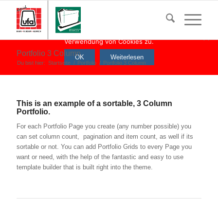
Um unsere Webseite für Sie optimal zu gestalten und
fortlaufend verbessern zu können, verwenden wir Cookies.
Durch die weitere Nutzung der Webseite stimmen Sie der
Verwendung von Cookies zu.
Portfolio 3 Column
OK
Weiterlesen
Du bist hier:
Startseite
/
Portfolio
/
Portfolio 3 Column
This is an example of a sortable, 3 Column
Portfolio.
For each Portfolio Page you create (any number possible) you
can set column count, pagination and item count, as well if its
sortable or not. You can add Portfolio Grids to every Page you
want or need, with the help of the fantastic and easy to use
template builder that is built right into the theme.