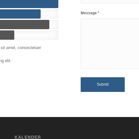
Message
*
 sit amet, consectetuer
g elit.
KALENDER