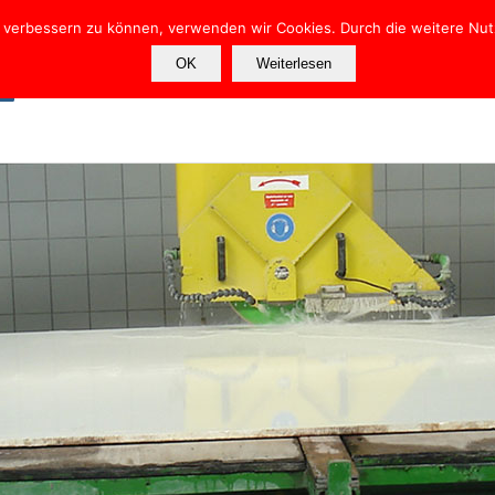
nd verbessern zu können, verwenden wir Cookies. Durch die weitere N
OK
Weiterlesen
e
Über uns
Rundgang
Treppen
Fliesen
Verlegearten