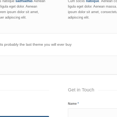
s natoque
sadfsadfas
Aenean
Cum sociis
natoque
. Aenean 
igula eget dolor. Aenean
ligula eget dolor. Aenean massa
rem ipsum dolor sit amet,
ipsum dolor sit amet, consectet
er adipiscing elit.
adipiscing elit.
ts probably the last theme you will ever buy
Get in Touch
Name
*