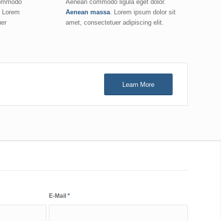
commodo
Aenean commodo ligula eget dolor.
. Lorem
Aenean massa
. Lorem ipsum dolor sit
uer
amet, consectetuer adipiscing elit.
Learn More
E-Mail
*